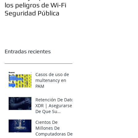
los peligros de Wi-Fi
supervisión de
Seguridad Pública
rendimiento
Entradas recientes
Casos de uso de
multenancy en
PAM
Retención De Datos
XDR | Asegurarse
De Que Su
Plataforma XDR
Cientos De
Supere A Sus
Millones De
Adversarios
Computadoras Dell