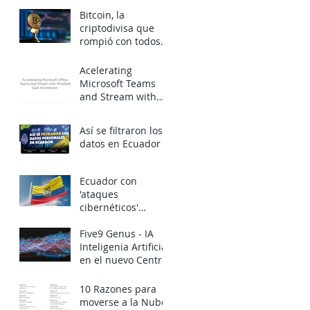
En Riesgo Debido A
Bitcoin, la
Múltiples Fallas De
criptodivisa que
Escalamiento BIOS
rompió con todos
los pronósticos
Acelerating
Microsoft Teams
and Stream with
Riverbed SaaS
Así se filtraron los
datos en Ecuador
Ecuador con
'ataques
cibernéticos'
después del
arresto de Assange
Five9 Genus - IA
Inteligenia Artificial
en el nuevo Centro
de Datos del Futuro
10 Razones para
moverse a la Nube